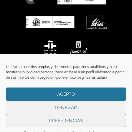
Utilizamos cookies propias y de terceros para fines analíticos y para
mostrarle publicidad personalizada en base a un perfil elaborado a partir
de sus hábitos de navegación (por ejemplo, páginas visitadas).
ACEPTO
INICIO
COMUNICACIÓN
CONTACTO
AVISO LEGAL
POLÍTICA DE PRIVACIDAD
POLÍTICA DE COOKIES
TÉRMINOS Y CONDICIONES
DENEGAR
Copyright 2026 ©
Funci
FUNCI es titular de los derechos de propiedad
intelectual e industrial de este sitio web, y es también titular o tiene la
PREFERENCIAS
correspondiente licencia sobre los derechos de propiedad intelectual,
industrial y de imagen sobre los contenidos disponibles a través del mismo.