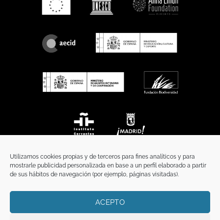
Utilizamos cookies propias y de terceros para fines analíticos y para
mostrarle publicidad personalizada en base a un perfil elaborado a partir
de sus hábitos de navegación (por ejemplo, páginas visitadas).
ACEPTO
INICIO
COMUNICACIÓN
CONTACTO
AVISO LEGAL
POLÍTICA DE PRIVACIDAD
POLÍTICA DE COOKIES