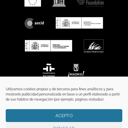
Utilizamos cookies propias y de terceros para fines analíticos y para
mostrarle publicidad personalizada en base a un perfil elaborado a partir
de sus hábitos de navegación (por ejemplo, páginas visitadas).
ACEPTO
INICIO
COMUNICACIÓN
CONTACTO
AVISO LEGAL
POLÍTICA DE PRIVACIDAD
POLÍTICA DE COOKIES
TÉRMINOS Y CONDICIONES