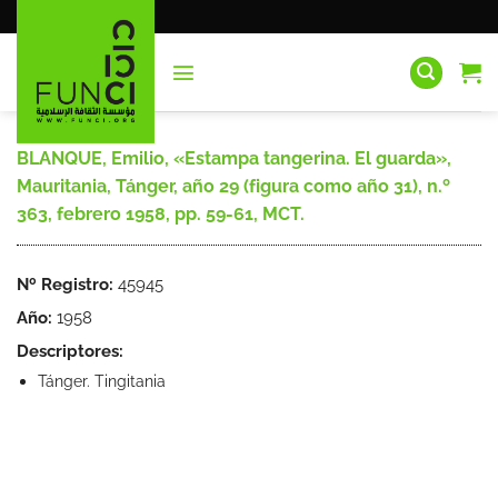
Saltar
al
contenido
BLANQUE, Emilio, «Estampa tangerina. El guarda»,
Mauritania, Tánger, año 29 (figura como año 31), n.º
363, febrero 1958, pp. 59-61, MCT.
Nº Registro:
45945
Año:
1958
Descriptores:
Tánger. Tingitania