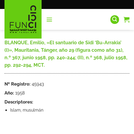
Saltar
al
contenido
BLANQUE, Emilio, «El santuario de Sidi ‘Bu-Arrakia’
(I)», Mauritania, Tánger, año 29 (figura como año 31),
n.º 367, junio 1958, pp. 240-244; (II), n.º 368, julio 1958,
pp. 292-294, MCT.
Nº Registro:
45943
Año:
1958
Descriptores:
Islam, musulmán