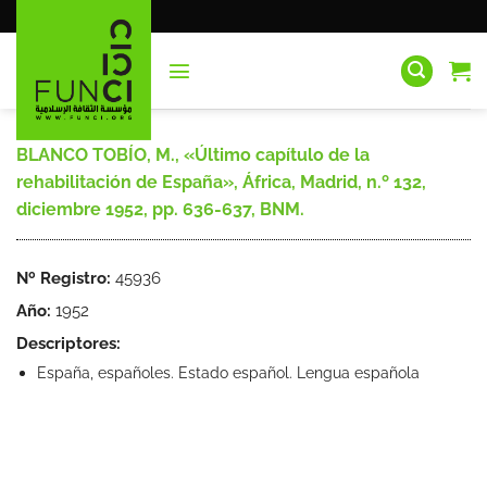
Saltar
al
contenido
BLANCO TOBÍO, M., «Último capítulo de la
rehabilitación de España», África, Madrid, n.º 132,
diciembre 1952, pp. 636-637, BNM.
Nº Registro:
45936
Año:
1952
Descriptores:
España, españoles. Estado español. Lengua española