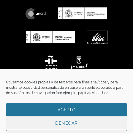
Utilizamos cookies propias y de terceros para fines analíticos y para
mostrarle publicidad personalizada en base a un perfil elaborado a partir
de sus hábitos de navegación (por ejemplo, páginas visitadas).
ACEPTO
INICIO
COMUNICACIÓN
CONTACTO
AVISO LEGAL
POLÍTICA DE PRIVACIDAD
POLÍTICA DE COOKIES
TÉRMINOS Y CONDICIONES
DENEGAR
Copyright 2026 ©
Funci
FUNCI es titular de los derechos de propiedad