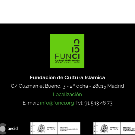
Fundación de Cultura Islámica
C/ Guzmán el Bueno, 3 - 2º dcha -
28015 Madrid
Localización
E-mail:
info@funci.org
Tel: 91 543 46 73