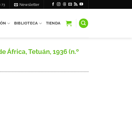
6 73
Newsletter
IÓN
BIBLIOTECA
TIENDA
 África, Tetuán, 1936 (n.º