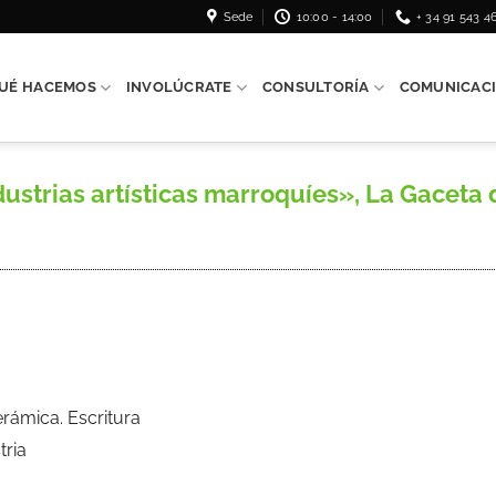
Sede
10:00 - 14:00
+ 34 91 543 4
UÉ HACEMOS
INVOLÚCRATE
CONSULTORÍA
COMUNICAC
strias artísticas marroquíes», La Gaceta de
erámica. Escritura
tria