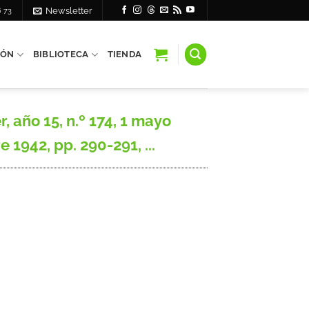
6 73
Newsletter
IÓN
BIBLIOTECA
TIENDA
 año 15, n.º 174, 1 mayo
e 1942, pp. 290-291, ...