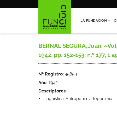
Saltar
al
contenido
LA FUNDACIÓN
Q
BERNAL SEGURA, Juan, «Vulgar
1942, pp. 152-153; n.º 177, 1 
Nº Registro:
45859
Año:
1942
Descriptores:
Lingüistica. Antroponimia.Toponimia