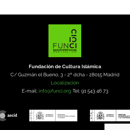
Fundación de Cultura Islámica
C/ Guzmán el Bueno, 3 - 2º dcha -
28015 Madrid
Localización
E-mail:
info@funci.org
Tel: 91 543 46 73