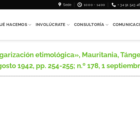
Sede
10:00 - 14:00
+ 34 91 543 4
UÉ HACEMOS
INVOLÚCRATE
CONSULTORÍA
COMUNICAC
ización etimológica», Mauritania, Tánger,
agosto 1942, pp. 254-255; n.º 178, 1 septiembr