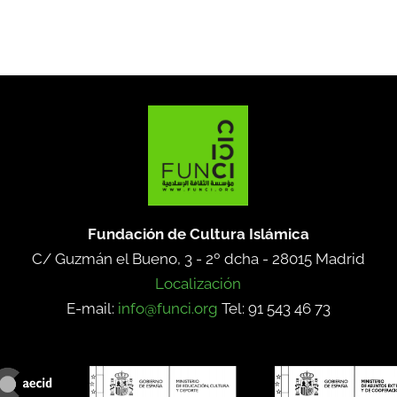
Fundación de Cultura Islámica
C/ Guzmán el Bueno, 3 - 2º dcha -
28015 Madrid
Localización
E-mail:
info@funci.org
Tel: 91 543 46 73