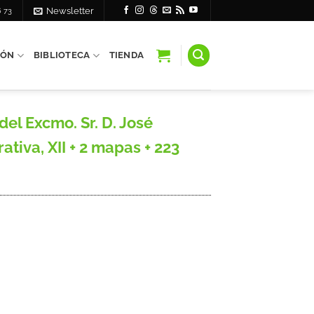
6 73
Newsletter
IÓN
BIBLIOTECA
TIENDA
el Excmo. Sr. D. José
ativa, XII + 2 mapas + 223