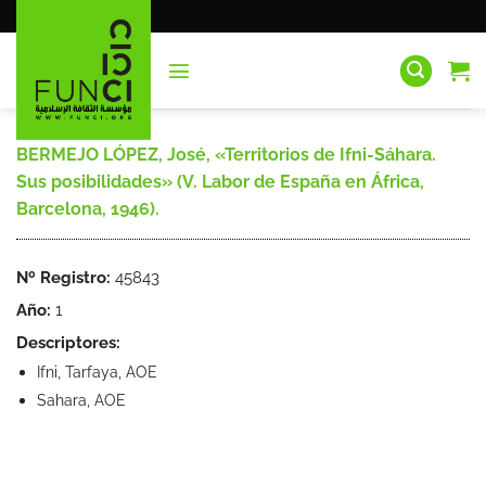
Saltar
al
contenido
BERMEJO LÓPEZ, José, «Territorios de Ifni-Sáhara.
Sus posibilidades» (V. Labor de España en África,
Barcelona, 1946).
Nº Registro:
45843
Año:
1
Descriptores:
Ifni, Tarfaya, AOE
Sahara, AOE