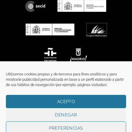
Utilizamos cookies propias y de terceros para fines analíticos y para
mostrarle publicidad personalizada en base a un perfil elaborado a partir
de sus hábitos de navegación (por ejemplo, páginas visitadas).
ACEPTO
INICIO
COMUNICACIÓN
CONTACTO
AVISO LEGAL
POLÍTICA DE PRIVACIDAD
POLÍTICA DE COOKIES
TÉRMINOS Y CONDICIONES
DENEGAR
Copyright 2026 ©
Funci
FUNCI es titular de los derechos de propiedad
intelectual e industrial de este sitio web, y es también titular o tiene la
PREFERENCIAS