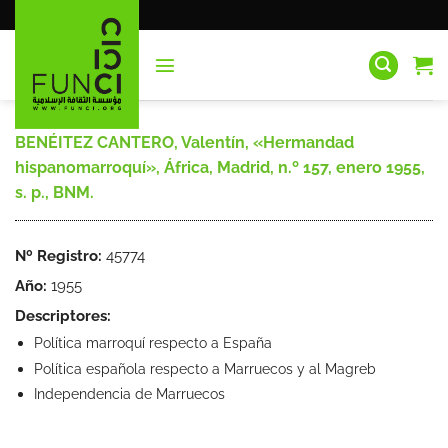
Saltar
al
contenido
BENÉITEZ CANTERO, Valentín, «Hermandad
hispanomarroquí», África, Madrid, n.º 157, enero 1955,
s. p., BNM.
Nº Registro:
45774
Año:
1955
Descriptores:
Política marroquí respecto a España
Política española respecto a Marruecos y al Magreb
Independencia de Marruecos