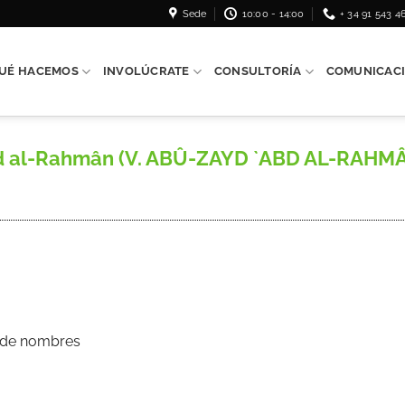
Sede
10:00 - 14:00
+ 34 91 543 4
UÉ HACEMOS
INVOLÚCRATE
CONSULTORÍA
COMUNICAC
d al-Rahmân (V. ABÛ-ZAYD `ABD AL-RAH
s de nombres