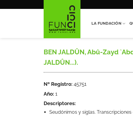
Saltar
al
contenido
LA FUNDACIÓN
Q
BEN JALDÛN, Abû-Zayd `Ab
JALDÛN...).
Nº Registro:
45751
Año:
1
Descriptores:
Seudónimos y siglas. Transcripcione