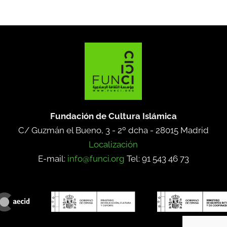
Fundación de Cultura Islámica
C/ Guzmán el Bueno, 3 - 2º dcha -
28015 Madrid
Localización
E-mail:
info@funci.org
Tel: 91 543 46 73