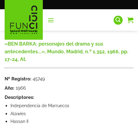
Saltar
al
contenido
«BEN BARKA: personajes del drama y sus
antecedentes...», Mundo, Madrid, n.º 1.352, 1966, pp.
17-24, At.
Nº Registro:
45749
Año:
1966
Descriptores:
Independencia de Marruecos
Alawíes
Hassan II