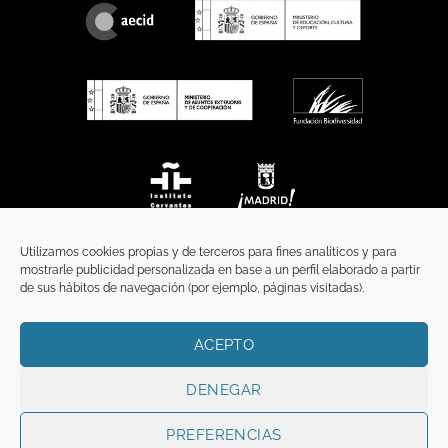
Utilizamos cookies propias y de terceros para fines analíticos y para
mostrarle publicidad personalizada en base a un perfil elaborado a partir
de sus hábitos de navegación (por ejemplo, páginas visitadas).
ACEPTO
INICIO
COMUNICACIÓN
CONTACTO
AVISO LEGAL
POLÍTICA DE PRIVACIDAD
POLÍTICA DE COOKIES
TÉRMINOS Y CONDICIONES
DENEGAR
Copyright 2026 ©
Funci
FUNCI es titular de los derechos de propiedad
intelectual e industrial de este sitio web, y es también titular o tiene la
PREFERENCIAS