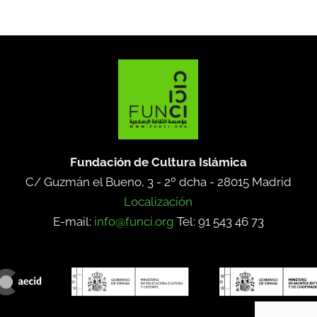
Fundación de Cultura Islámica
C/ Guzmán el Bueno, 3 - 2º dcha -
28015 Madrid
Localización
E-mail:
info@funci.org
Tel: 91 543 46 73