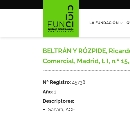
Saltar
al
contenido
LA FUNDACIÓN
Q
BELTRÁN Y RÓZPIDE, Ricardo,
Comercial, Madrid, t. I, n.º 15,
Nº Registro:
45738
Año:
1
Descriptores:
Sahara, AOE