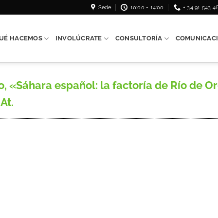
Sede
10:00 - 14:00
+ 34 91 543 4
UÉ HACEMOS
INVOLÚCRATE
CONSULTORÍA
COMUNICAC
 «Sáhara español: la factoría de Río de Or
 At.