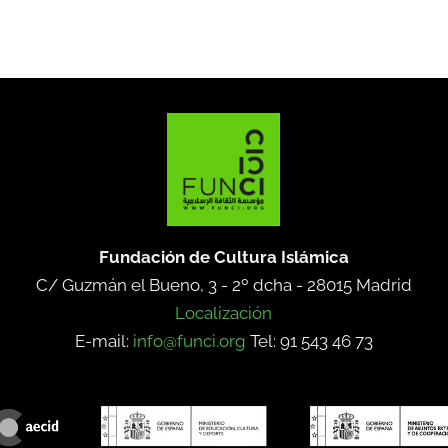
Fundación de Cultura Islámica
C/ Guzmán el Bueno, 3 - 2º dcha -
28015 Madrid
Localización
E-mail:
info@funci.org
Tel: 91 543 46 73