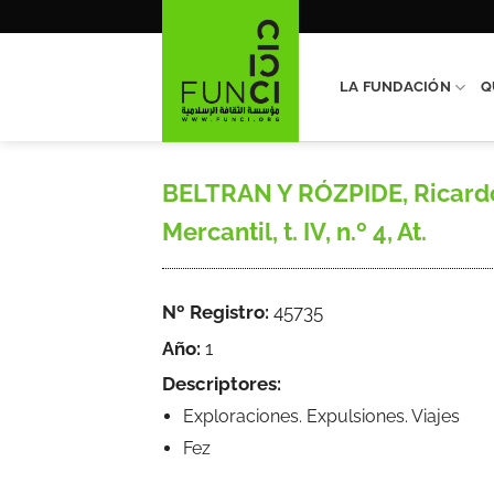
Saltar
al
contenido
LA FUNDACIÓN
Q
BELTRAN Y RÓZPIDE, Ricardo,
Mercantil, t. IV, n.º 4, At.
Nº Registro:
45735
Año:
1
Descriptores:
Exploraciones. Expulsiones. Viajes
Fez