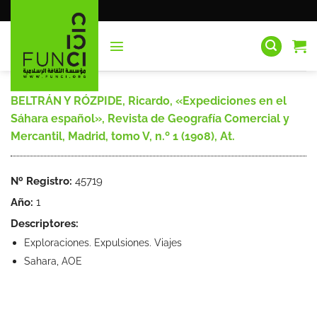
Saltar
al
contenido
BELTRÁN Y RÓZPIDE, Ricardo, «Expediciones en el
Sáhara español», Revista de Geografía Comercial y
Mercantil, Madrid, tomo V, n.º 1 (1908), At.
Nº Registro:
45719
Año:
1
Descriptores:
Exploraciones. Expulsiones. Viajes
Sahara, AOE