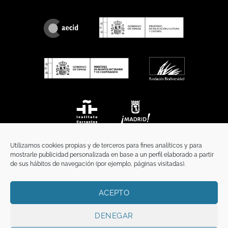
Utilizamos cookies propias y de terceros para fines analíticos y para
mostrarle publicidad personalizada en base a un perfil elaborado a partir
de sus hábitos de navegación (por ejemplo, páginas visitadas).
ACEPTO
INICIO
COMUNICACIÓN
CONTACTO
AVISO LEGAL
POLÍTICA DE PRIVACIDAD
POLÍTICA DE COOKIES
TÉRMINOS Y CONDICIONES
DENEGAR
Copyright 2026 ©
Funci
FUNCI es titular de los derechos de propiedad