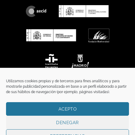
Utilizamos cookies propias y de terceros para fines analíticos y para
mostrarle publicidad personalizada en base a un perfil elaborado a partir
de sus hábitos de navegación (por ejemplo, páginas visitadas).
ACEPTO
INICIO
COMUNICACIÓN
CONTACTO
AVISO LEGAL
POLÍTICA DE PRIVACIDAD
POLÍTICA DE COOKIES
TÉRMINOS Y CONDICIONES
DENEGAR
Copyright 2026 ©
Funci
FUNCI es titular de los derechos de propiedad
intelectual e industrial de este sitio web, y es también titular o tiene la