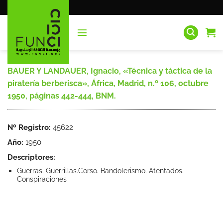
Saltar
al
contenido
BAUER Y LANDAUER, Ignacio, «Técnica y táctica de la
piratería berberisca», África, Madrid, n.º 106, octubre
1950, páginas 442-444, BNM.
Nº Registro:
45622
Año:
1950
Descriptores:
Guerras. Guerrillas.Corso. Bandolerismo. Atentados.
Conspiraciones