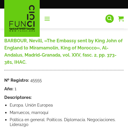
Saltar
al
contenido
BARBOUR, Nevill, «The Embassy sent by King John of
England to Miramamolin, King of Morocco», Al-
Andalus, Madrid-Granada, vol. XXV, fasc. 2, pp. 373-
381, IHAC.
Nº Registro:
45555
Año:
1
Descriptores:
Europa. Unión Europea
Marruecos, marroquí
Política en general. Poííticos. Diplomacia. Negociaciones.
Liderazgo