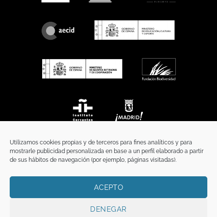
Utilizamos cookies propias y de terceros para fines analíticos y para
mostrarle publicidad personalizada en base a un perfil elaborado a partir
de sus hábitos de navegación (por ejemplo, páginas visitadas).
ACEPTO
INICIO
COMUNICACIÓN
CONTACTO
AVISO LEGAL
POLÍTICA DE PRIVACIDAD
POLÍTICA DE COOKIES
TÉRMINOS Y CONDICIONES
DENEGAR