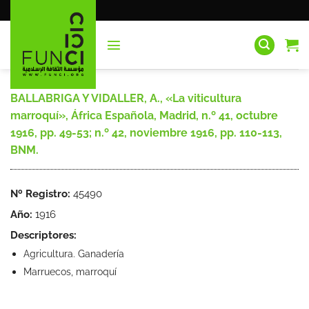
Saltar
al
contenido
BALLABRIGA Y VIDALLER, A., «La viticultura
marroquí», África Española, Madrid, n.º 41, octubre
1916, pp. 49-53; n.º 42, noviembre 1916, pp. 110-113,
BNM.
Nº Registro:
45490
Año:
1916
Descriptores:
Agricultura. Ganadería
Marruecos, marroquí