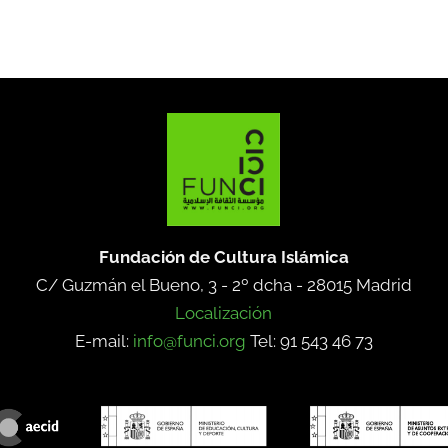
Fundación de Cultura Islámica
C/ Guzmán el Bueno, 3 - 2º dcha -
28015 Madrid
Localización
E-mail:
info@funci.org
Tel: 91 543 46 73