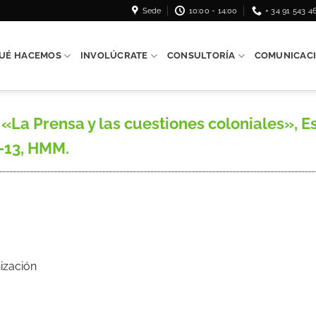
Sede
10:00 - 14:00
+ 34 91 543 4
UÉ HACEMOS
INVOLÚCRATE
CONSULTORÍA
COMUNICAC
«La Prensa y las cuestiones coloniales», E
2-13, HMM.
ización