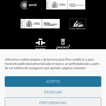
Utilizamos cookies propias y de terceros para fines analíticos y para
mostrarle publicidad personalizada en base a un perfil elaborado a partir
de sus hábitos de navegación (por ejemplo, páginas visitadas).
ACEPTO
INICIO
COMUNICACIÓN
CONTACTO
AVISO LEGAL
POLÍTICA DE PRIVACIDAD
POLÍTICA DE COOKIES
TÉRMINOS Y CONDICIONES
DENEGAR
Copyright 2026 ©
Funci
FUNCI es titular de los derechos de propiedad
intelectual e industrial de este sitio web, y es también titular o tiene la
PREFERENCIAS