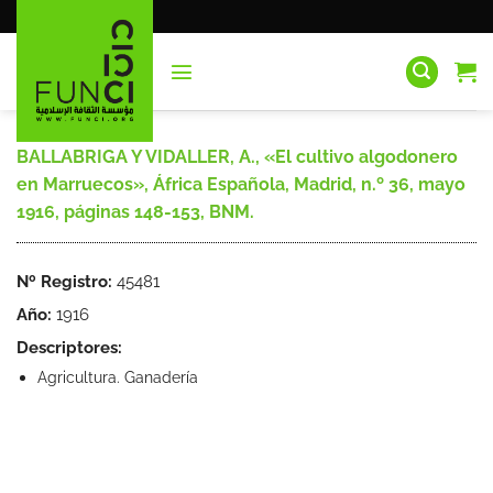
Saltar
al
contenido
BALLABRIGA Y VIDALLER, A., «El cultivo algodonero
en Marruecos», África Española, Madrid, n.º 36, mayo
1916, páginas 148-153, BNM.
Nº Registro:
45481
Año:
1916
Descriptores:
Agricultura. Ganadería