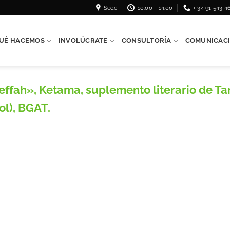
Sede
10:00 - 14:00
+ 34 91 543 4
UÉ HACEMOS
INVOLÚCRATE
CONSULTORÍA
COMUNICAC
fah», Ketama, suplemento literario de Tamu
ol), BGAT.