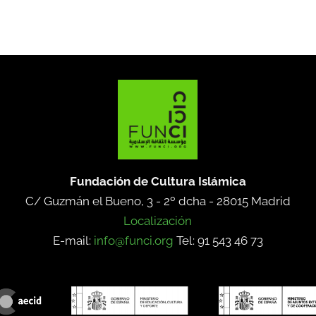
Fundación de Cultura Islámica
C/ Guzmán el Bueno, 3 - 2º dcha -
28015 Madrid
Localización
E-mail:
info@funci.org
Tel: 91 543 46 73