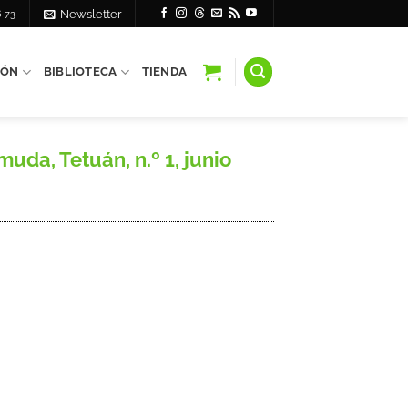
6 73
Newsletter
IÓN
BIBLIOTECA
TIENDA
da, Tetuán, n.º 1, junio