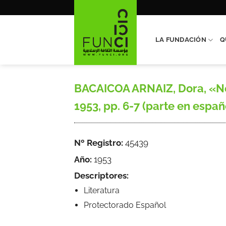
Saltar
al
contenido
LA FUNDACIÓN
Q
BACAICOA ARNAIZ, Dora, «Nef
1953, pp. 6-7 (parte en españ
Nº Registro:
45439
Año:
1953
Descriptores:
Literatura
Protectorado Español