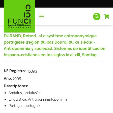
Saltar
al
contenido
DURAND, Robert, «Le systéme antroponymique
portugaise (region du bas Douro) du xe siècle»,
Antroponimia y sociedad. Sistemas de identificación
hispano-cristianos en los siglos ix al xiii, Santiag...
Nº Registro:
45393
Año:
1995
Descriptores:
Andalus, andalusíes
Lingüistica. Antroponimia.Toponimia
Portugal, portugués