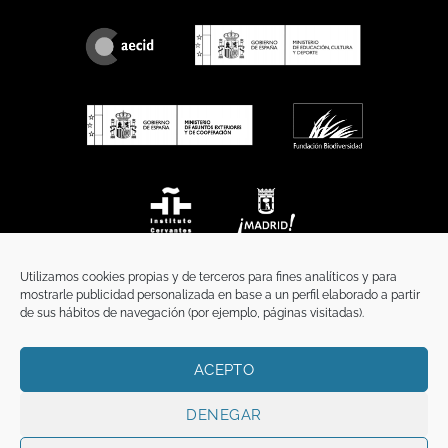
Utilizamos cookies propias y de terceros para fines analíticos y para
mostrarle publicidad personalizada en base a un perfil elaborado a partir
de sus hábitos de navegación (por ejemplo, páginas visitadas).
ACEPTO
INICIO
COMUNICACIÓN
CONTACTO
AVISO LEGAL
POLÍTICA DE PRIVACIDAD
POLÍTICA DE COOKIES
TÉRMINOS Y CONDICIONES
DENEGAR
Copyright 2026 ©
Funci
FUNCI es titular de los derechos de propiedad