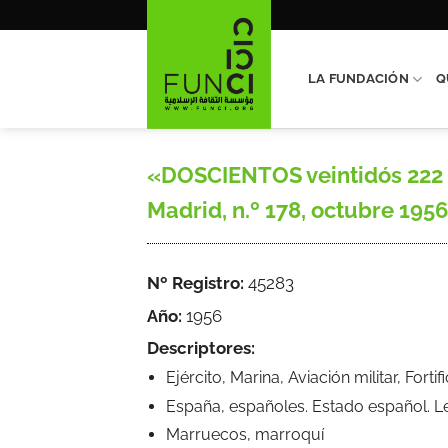
Saltar
al
contenido
LA FUNDACIÓN
Q
«DOSCIENTOS veintidós 222 c
Madrid, n.º 178, octubre 1956,
Nº Registro:
45283
Año:
1956
Descriptores:
Ejército, Marina, Aviación militar, Forti
España, españoles. Estado español. 
Marruecos, marroquí