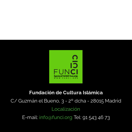
Fundación de Cultura Islámica
C/ Guzmán el Bueno, 3 - 2º dcha -
28015 Madrid
Localización
E-mail:
info@funci.org
Tel: 91 543 46 73