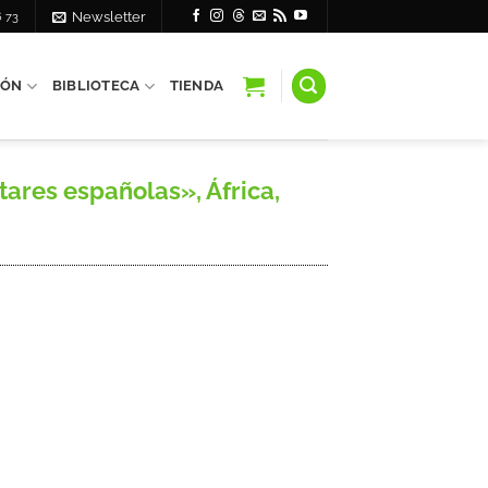
6 73
Newsletter
IÓN
BIBLIOTECA
TIENDA
ares españolas», África,