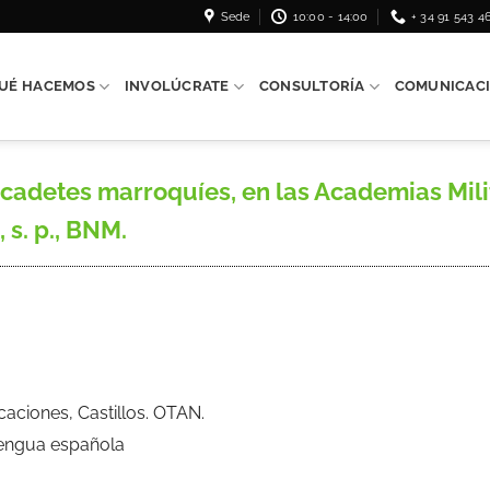
Sede
10:00 - 14:00
+ 34 91 543 4
UÉ HACEMOS
INVOLÚCRATE
CONSULTORÍA
COMUNICAC
adetes marroquíes, en las Academias Milit
 s. p., BNM.
ficaciones, Castillos. OTAN.
Lengua española