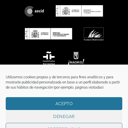
Utilizamos cookies propias y de terceros para fines analíticos y para
mostrarle publicidad personalizada en base a un perfil elaborado a partir
de sus hábitos de navegación (por ejemplo, páginas visitadas).
ACEPTO
INICIO
COMUNICACIÓN
CONTACTO
AVISO LEGAL
POLÍTICA DE PRIVACIDAD
POLÍTICA DE COOKIES
TÉRMINOS Y CONDICIONES
DENEGAR
Copyright 2026 ©
Funci
FUNCI es titular de los derechos de propiedad