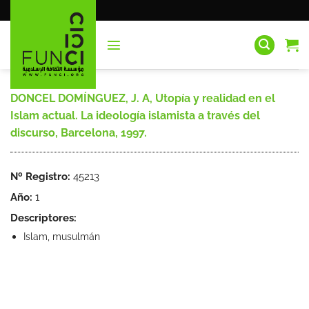
Saltar
al
contenido
DONCEL DOMÍNGUEZ, J. A, Utopía y realidad en el
Islam actual. La ideología islamista a través del
discurso, Barcelona, 1997.
Nº Registro:
45213
Año:
1
Descriptores:
Islam, musulmán