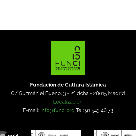
Fundación de Cultura Islámica
C/ Guzmán el Bueno, 3 - 2º dcha -
28015 Madrid
Localización
E-mail:
info@funci.org
Tel: 91 543 46 73