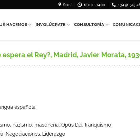
Sede
10:00 - 14:00
+ 34 91 543 4
UÉ HACEMOS
INVOLÚCRATE
CONSULTORÍA
COMUNICAC
espera el Rey?, Madrid, Javier Morata, 193
Lengua española
ismo, nazismo, masonería, Opus Dei, franquismo
cia. Negociaciones. Liderazgo