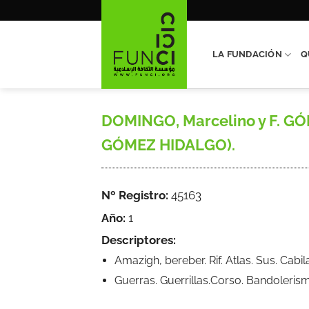
Saltar
al
contenido
LA FUNDACIÓN
Q
DOMINGO, Marcelino y F. GÓM
GÓMEZ HIDALGO).
Nº Registro:
45163
Año:
1
Descriptores:
Amazigh, bereber. Rif. Atlas. Sus. Cab
Guerras. Guerrillas.Corso. Bandoleris