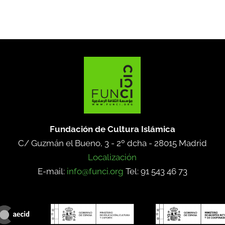
Fundación de Cultura Islámica
C/ Guzmán el Bueno, 3 - 2º dcha -
28015 Madrid
Localización
E-mail:
info@funci.org
Tel: 91 543 46 73