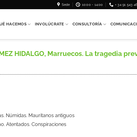
Sede
10:00 - 14:00
+ 34 91 543 4
UÉ HACEMOS
INVOLÚCRATE
CONSULTORÍA
COMUNICAC
EZ HIDALGO, Marruecos. La tragedia previ
ilas. Númidas. Mauritanos antiguos
mo. Atentados. Conspiraciones