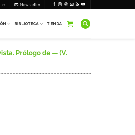
6 73
Newsletter
IÓN
BIBLIOTECA
TIENDA
sta. Prólogo de — (V.