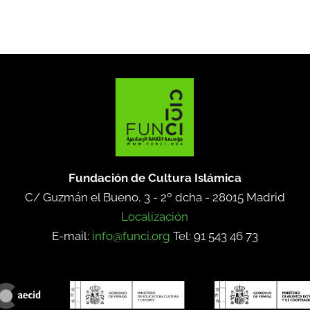
Fundación de Cultura Islámica
C/ Guzmán el Bueno, 3 - 2º dcha -
28015 Madrid
Localización
E-mail:
info@funci.org
Tel: 91 543 46 73