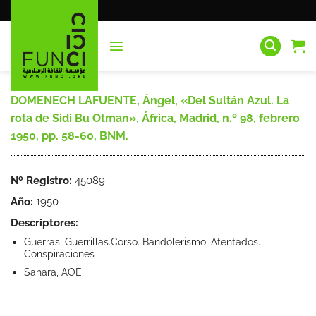
Saltar
al
contenido
DOMENECH LAFUENTE, Ángel, «Del Sultán Azul. La
rota de Sidi Bu Otman», África, Madrid, n.º 98, febrero
1950, pp. 58-60, BNM.
Nº Registro:
45089
Año:
1950
Descriptores:
Guerras. Guerrillas.Corso. Bandolerismo. Atentados.
Conspiraciones
Sahara, AOE