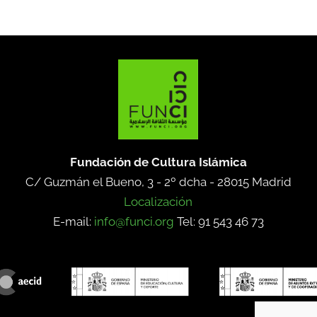
Fundación de Cultura Islámica
C/ Guzmán el Bueno, 3 - 2º dcha -
28015 Madrid
Localización
E-mail:
info@funci.org
Tel: 91 543 46 73