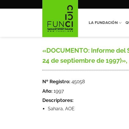
Saltar
al
contenido
LA FUNDACIÓN
Q
«DOCUMENTO: Informe del Se
24 de septiembre de 1997)», N
Nº Registro:
45058
Año:
1997
Descriptores:
Sahara, AOE