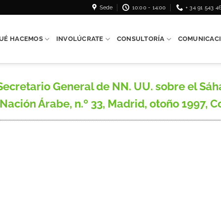
Sede
10:00 - 14:00
+ 34 91 543 4
UÉ HACEMOS
INVOLÚCRATE
CONSULTORÍA
COMUNICAC
cretario General de NN. UU. sobre el Sáh
ación Árabe, n.º 33, Madrid, otoño 1997, Co