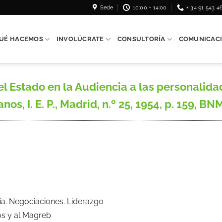
Sede
10:00 - 14:00
+ 34 91 543 4
UÉ HACEMOS
INVOLÚCRATE
CONSULTORÍA
COMUNICAC
el Estado en la Audiencia a las personalida
s, I. E. P., Madrid, n.º 25, 1954, p. 159, BN
cia. Negociaciones. Liderazgo
os y al Magreb