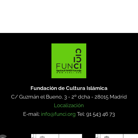
Fundación de Cultura Islámica
C/ Guzmán el Bueno, 3 - 2º dcha -
28015 Madrid
Localización
E-mail:
info@funci.org
Tel: 91 543 46 73