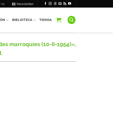
6 73
Newsletter
IÓN
BIBLIOTECA
TIENDA
des marroquíes (10-II-1954)»,
M.