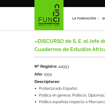
Saltar
al
contenido
LA FUNDACIÓN
Q
«DISCURSO de S. E. el Jefe d
Cuadernos de Estudios Africano
Nº Registro:
44993
Año:
1954
Descriptores:
Protectorado Español
Política en general. Poííticos. Diploma
Política española respecto a Marruec