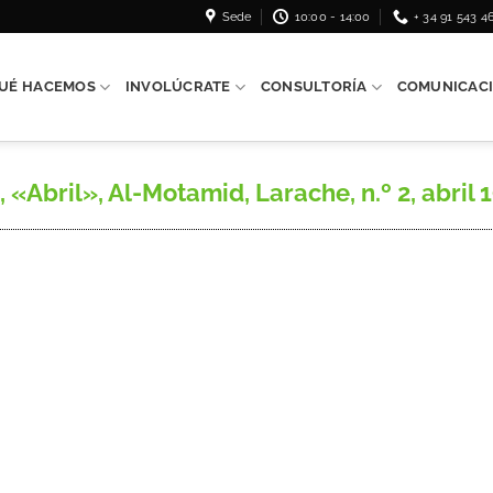
Sede
10:00 - 14:00
+ 34 91 543 4
UÉ HACEMOS
INVOLÚCRATE
CONSULTORÍA
COMUNICAC
Abril», Al-Motamid, Larache, n.º 2, abril 19