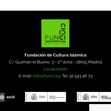
Fundación de Cultura Islámica
C/ Guzmán el Bueno, 3 - 2º dcha -
28015 Madrid
Localización
E-mail:
info@funci.org
Tel: 91 543 46 73