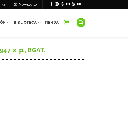
6 73
Newsletter
IÓN
BIBLIOTECA
TIENDA
47, s. p., BGAT.