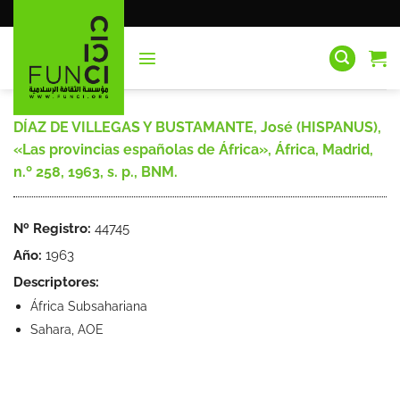
Saltar
al
contenido
DÍAZ DE VILLEGAS Y BUSTAMANTE, José (HISPANUS),
«Las provincias españolas de África», África, Madrid,
n.º 258, 1963, s. p., BNM.
Nº Registro:
44745
Año:
1963
Descriptores:
África Subsahariana
Sahara, AOE