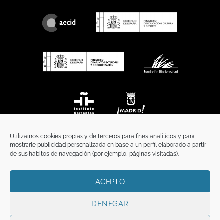
Utilizamos cookies propias y de terceros para fines analíticos y para
mostrarle publicidad personalizada en base a un perfil elaborado a partir
de sus hábitos de navegación (por ejemplo, páginas visitadas).
ACEPTO
INICIO
COMUNICACIÓN
CONTACTO
AVISO LEGAL
POLÍTICA DE PRIVACIDAD
POLÍTICA DE COOKIES
TÉRMINOS Y CONDICIONES
DENEGAR
Copyright 2026 ©
Funci
FUNCI es titular de los derechos de propiedad