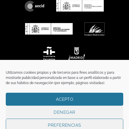
Utilizamos cookies propias y de terceros para fines analíticos y para
mostrarle publicidad personalizada en base a un perfil elaborado a partir
de sus hábitos de navegación (por ejemplo, páginas visitadas).
ACEPTO
INICIO
COMUNICACIÓN
CONTACTO
AVISO LEGAL
POLÍTICA DE PRIVACIDAD
POLÍTICA DE COOKIES
TÉRMINOS Y CONDICIONES
DENEGAR
Copyright 2026 ©
Funci
FUNCI es titular de los derechos de propiedad
intelectual e industrial de este sitio web, y es también titular o tiene la
PREFERENCIAS