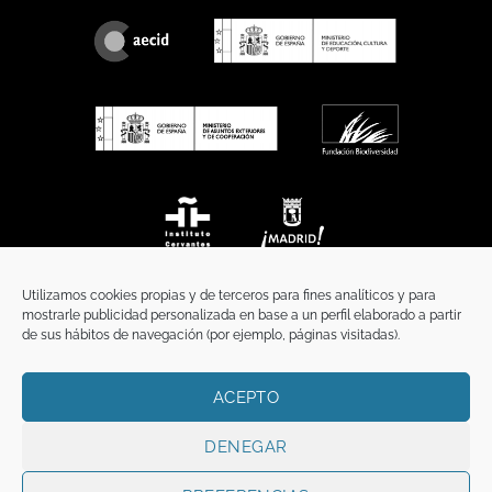
Utilizamos cookies propias y de terceros para fines analíticos y para
mostrarle publicidad personalizada en base a un perfil elaborado a partir
de sus hábitos de navegación (por ejemplo, páginas visitadas).
ACEPTO
INICIO
COMUNICACIÓN
CONTACTO
AVISO LEGAL
POLÍTICA DE PRIVACIDAD
POLÍTICA DE COOKIES
TÉRMINOS Y CONDICIONES
DENEGAR
Copyright 2026 ©
Funci
FUNCI es titular de los derechos de propiedad
intelectual e industrial de este sitio web, y es también titular o tiene la