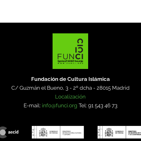
Fundación de Cultura Islámica
C/ Guzmán el Bueno, 3 - 2º dcha -
28015 Madrid
Localización
E-mail:
info@funci.org
Tel: 91 543 46 73