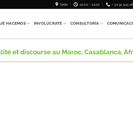
Sede
10:00 - 14:00
+ 34 91 543 4
UÉ HACEMOS
INVOLÚCRATE
CONSULTORÍA
COMUNICAC
té et discourse au Maroc, Casablanca, Afri