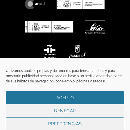
Utilizamos cookies propias y de terceros para fines analíticos y para
mostrarle publicidad personalizada en base a un perfil elaborado a partir
de sus hábitos de navegación (por ejemplo, páginas visitadas).
ACEPTO
INICIO
COMUNICACIÓN
CONTACTO
AVISO LEGAL
POLÍTICA DE PRIVACIDAD
POLÍTICA DE COOKIES
TÉRMINOS Y CONDICIONES
DENEGAR
Copyright 2026 ©
Funci
FUNCI es titular de los derechos de propiedad
intelectual e industrial de este sitio web, y es también titular o tiene la
PREFERENCIAS
correspondiente licencia sobre los derechos de propiedad intelectual,