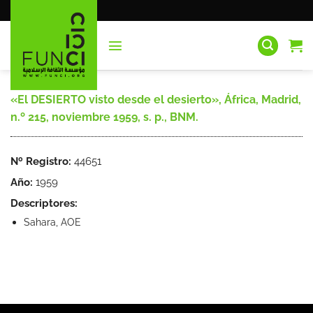
Saltar
al
contenido
«El DESIERTO visto desde el desierto», África, Madrid,
n.º 215, noviembre 1959, s. p., BNM.
Nº Registro:
44651
Año:
1959
Descriptores:
Sahara, AOE