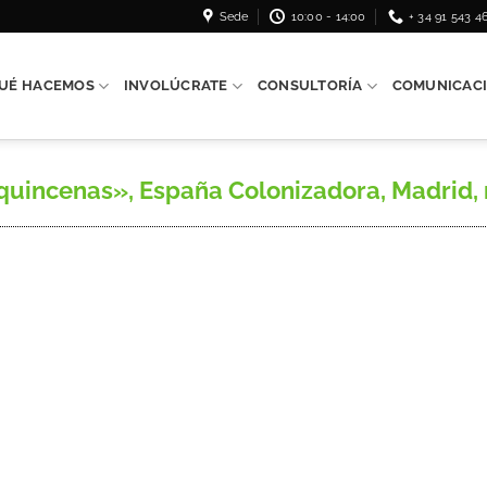
Sede
10:00 - 14:00
+ 34 91 543 4
UÉ HACEMOS
INVOLÚCRATE
CONSULTORÍA
COMUNICAC
quincenas», España Colonizadora, Madrid, n.º