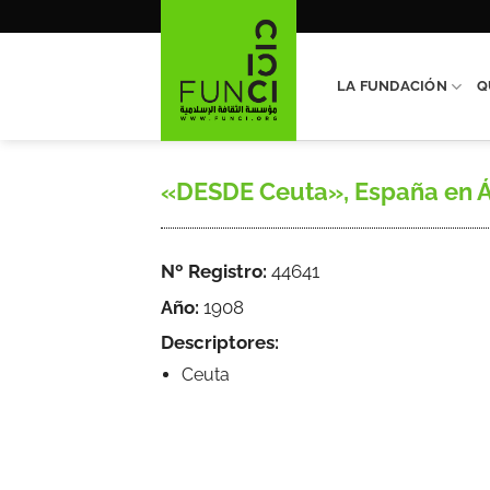
Saltar
al
contenido
LA FUNDACIÓN
Q
«DESDE Ceuta», España en Áfr
Nº Registro:
44641
Año:
1908
Descriptores:
Ceuta