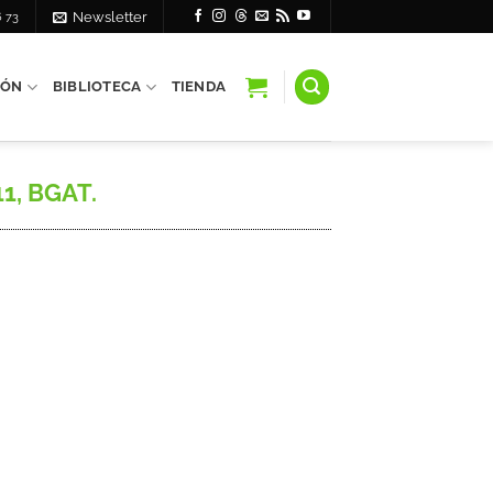
6 73
Newsletter
IÓN
BIBLIOTECA
TIENDA
11, BGAT.