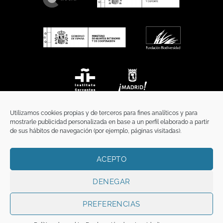
Utilizamos cookies propias y de terceros para fines analíticos y para
mostrarle publicidad personalizada en base a un perfil elaborado a partir
de sus hábitos de navegación (por ejemplo, páginas visitadas).
ACEPTO
INICIO
COMUNICACIÓN
CONTACTO
AVISO LEGAL
POLÍTICA DE PRIVACIDAD
POLÍTICA DE COOKIES
TÉRMINOS Y CONDICIONES
DENEGAR
Copyright 2026 ©
Funci
FUNCI es titular de los derechos de propiedad
intelectual e industrial de este sitio web, y es también titular o tiene la
PREFERENCIAS
correspondiente licencia sobre los derechos de propiedad intelectual,
industrial y de imagen sobre los contenidos disponibles a través del mismo.