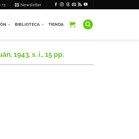
6 73
Newsletter
IÓN
BIBLIOTECA
TIENDA
 1943, s. i., 15 pp.