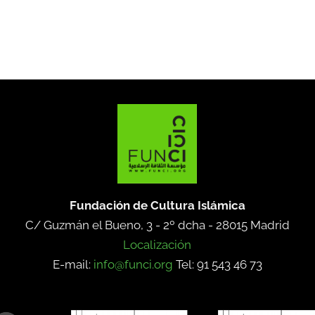
Fundación de Cultura Islámica
C/ Guzmán el Bueno, 3 - 2º dcha -
28015 Madrid
Localización
E-mail:
info@funci.org
Tel: 91 543 46 73