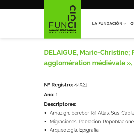
Saltar
al
contenido
LA FUNDACIÓN
Q
DELAIGUE, Marie-Christine; R
agglomération médiévale », P
Nº Registro:
44521
Año:
1
Descriptores:
Amazigh, bereber. Rif. Atlas. Sus. Cab
Migraciones. Población. Ropoblacione
Arqueología. Epigrafía