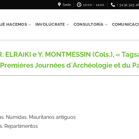
Sede
10:00 - 14:00
+ 34 91 543 4
UÉ HACEMOS
INVOLÚCRATE
CONSULTORÍA
COMUNICAC
. ELRAìKI e Y. MONTMESSIN (Cols.), « Tagsa 
remiéres Journées d`Archéologie et du Patr
ilas. Númidas. Mauritanos antiguos
s. Repartimentos