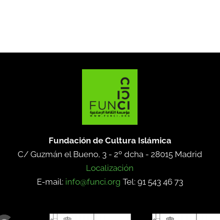
Fundación de Cultura Islámica
C/ Guzmán el Bueno, 3 - 2º dcha -
28015 Madrid
Localización
E-mail:
info@funci.org
Tel: 91 543 46 73