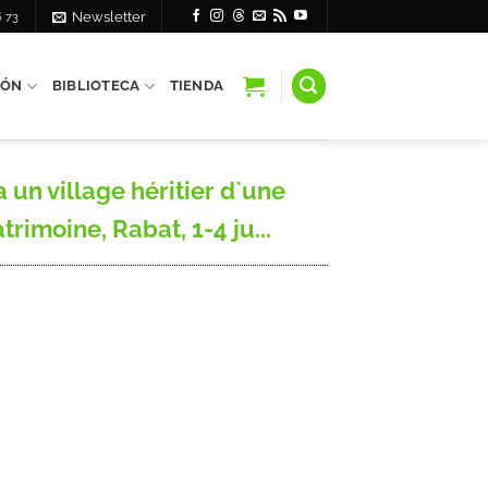
6 73
Newsletter
IÓN
BIBLIOTECA
TIENDA
un village héritier d`une
imoine, Rabat, 1-4 ju...